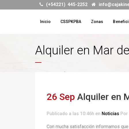
(+54221) 445-2252
info@cajakin
Inicio
CSSPKPBA
Zonas
Benefic
Alquiler en Mar de
26 Sep
Alquiler en M
Publicado a las 10:46h
en
Noticias
Por
Con mucha satisfacción informamos que y