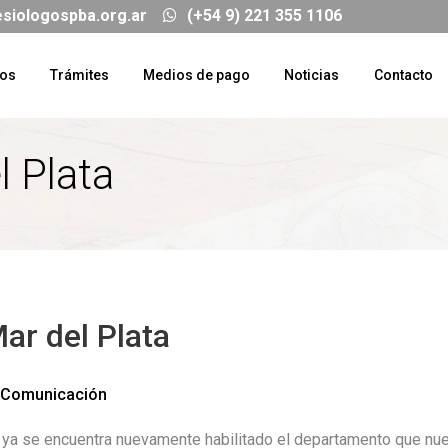
esiologospba.org.ar
(+54 9) 221 355 1106
ios
Trámites
Medios de pago
Noticias
Contacto
l Plata
ar del Plata
Comunicación
a se encuentra nuevamente habilitado el departamento que nuest