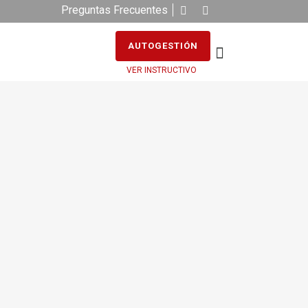
Preguntas Frecuentes
AUTOGESTIÓN
VER INSTRUCTIVO
TACIÓN VIRTUAL
A: KINESIOLOGÍA
TORIA EN UCI (Lic.
Salá y equipo)
ia causada por COVID-19 plantea
de desafíos para los