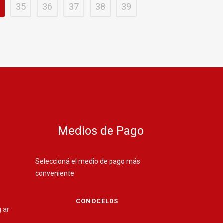
35
36
37
38
39
Medios de Pago
Seleccioná el medio de pago más
conveniente
CONOCELOS
.ar