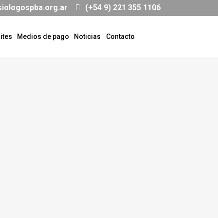
siologospba.org.ar
(+54 9) 221 355 1106
ites
Medios de pago
Noticias
Contacto
ELECCIONES DE AUTORIDADES
CAPACI
11 DE ABRIL
GRATUIT
RESPIRA
Estimados colegas, Les informamos que la
Eduardo 
Junta Electoral, cumpliendo con el
cronograma establecido, en el día de...
La pandem
una serie 
31 marzo, 2021