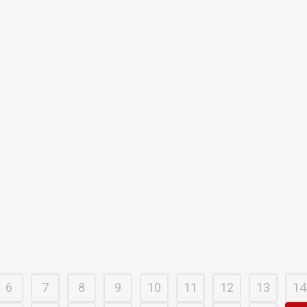
profesional
15 marzo,
Comisión de Género y Diversidad:
¡NUEST
capacitación de nuestros
CAMBIA
dirigentes
Les inform
Capacitación de varios dirigentes como
nuestra se
formadores con perspectiva de género. ...
23 noviem
19 enero, 2021
6
7
8
9
10
11
12
13
14