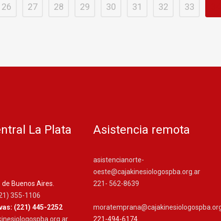
26
27
28
29
30
31
32
33
34
ntral La Plata
Asistencia remota
asistencianorte-
oeste@cajakinesiologospba.org.ar
. de Buenos Aires.
221- 562-8639
21) 355-1106
ivas: (221) 445-2252
moratemprana@cajakinesiologospba.org
inesiologospba.org.ar
221-494-6174