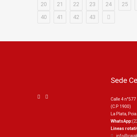
20
21
22
23
24
25
40
41
42
43
Sede Ce
Calle 4 n°577
(C.P 1900)
La Plata, Pcia
WhatsApp:
(2
Lineas rotat
info@cajak