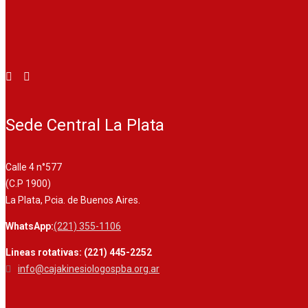
Sede Central La Plata
Calle 4 n°577
(C.P 1900)
La Plata, Pcia. de Buenos Aires.
WhatsApp:
(221) 355-1106
Lineas rotativas: (221) 445-2252
info@cajakinesiologospba.org.ar