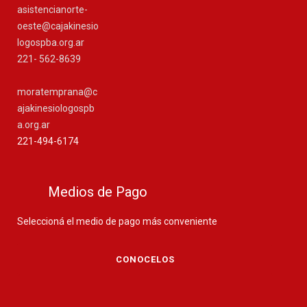
asistencianorte-
oeste@cajakinesio
logospba.org.ar
221- 562-8639
moratemprana@c
ajakinesiologospb
a.org.ar
221-494-6174
Medios de Pago
Seleccioná el medio de pago más conveniente
CONOCELOS