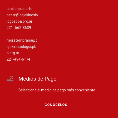
asistencianorte-
oeste@cajakinesio
logospba.org.ar
221- 562-8639
moratemprana@c
ajakinesiologospb
a.org.ar
221-494-6174
Medios de Pago
Seleccioná el medio de pago más conveniente
CONOCELOS