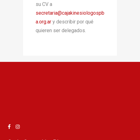
su CV a
secretaria@cajakinesiologospb
a.org.ar
y describir por qué
quieren ser delegados.