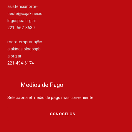
asistencianorte-
oeste@cajakinesio
logospba.org.ar
221- 562-8639
moratemprana@c
ajakinesiologospb
a.org.ar
221-494-6174
Medios de Pago
Seleccioná el medio de pago más conveniente
CONOCELOS